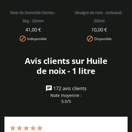
Noix de Grenoble Sèches -
Vinaigre de noix - Artisanal -
5kg - 32mm
250ml
41,00 €
10,00 €


Indisponible
Disponible
Avis clients sur Huile
de noix - 1 litre
172 avis clients
Note moyenne :
5,0/5