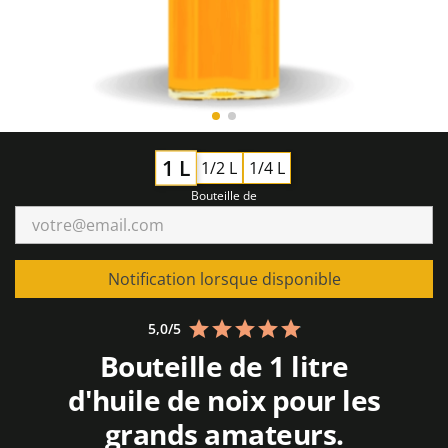
1 L
1/2 L
1/4 L
Bouteille de
Notification lorsque disponible
Note
5,0/5
moyenne
Bouteille de 1 litre
5,0
sur
d'huile de noix pour les
5,
grands amateurs.
basée
sur