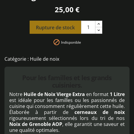
172
25,00 €
avis
Rupture de stock

Indisponible
Catégorie :
Huile de noix
Pour les familles et les grands
cuisiniers.
Notre
Huile de Noix Vierge Extra
en format
1 Litre
est idéale pour les familles ou les passionnés de
cuisine qui consomment régulièrement cette huile.
Élaborée à partir de
cerneaux de noix
rigoureusement sélectionnés lors du tri de nos
Noix de Grenoble AOP
, elle garantit une saveur et
une qualité optimales.