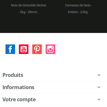
Noix de Grenoble Sèches
Cerneaux de Noix -
- 5kg - 28mm
Entiers - 2,5kg
Facebook
YouTube
Pinterest
Instagram
Produits

Informations

Votre compte
