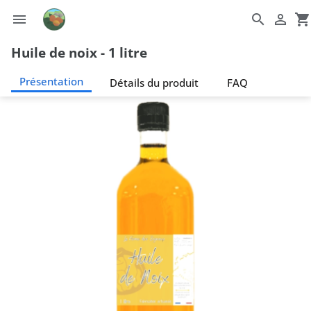

search

shopping_cart
Huile de noix - 1 litre
Présentation
Détails du produit
FAQ
Présentation