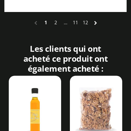
1
2
…
11
12
chevron_left
chevron_right
Les clients qui ont
acheté ce produit ont
également acheté :