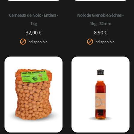
Cerneaux de Noix - Entiers -
Noix de Grenoble Sèches -
1kg
1kg - 32mm
32,00 €
8,90 €


Indisponible
Indisponible