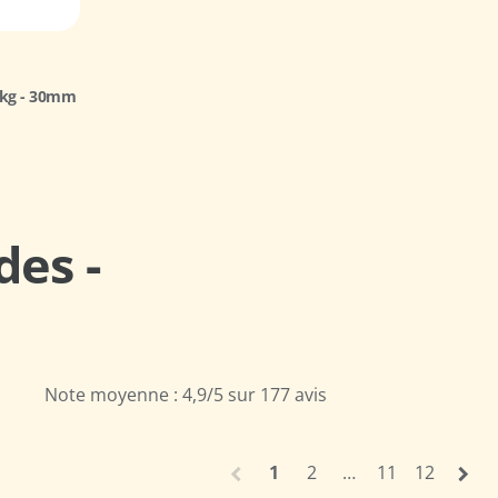
1kg - 30mm
des -
Note moyenne :
4,9/5
sur 177 avis
1
2
…
11
12
chevron_left
chevron_right