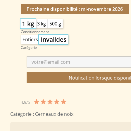
Prochaine disponibilité : mi-novembre 2026
1 kg
3 kg
500 g
Conditionnement
Invalides
Entiers
Catégorie
Notification lorsque disponi
Note
4,9/5
moyenne
4,9
Catégorie :
Cerneaux de noix
sur
5,
basée