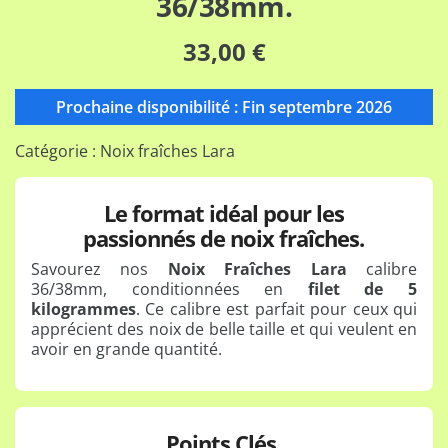
36/38mm.
5,
basée
33,00 €
sur
80
avis
Prochaine disponibilité : Fin septembre 2026
Catégorie :
Noix fraîches Lara
Le format idéal pour les
passionnés de noix fraîches.
Savourez nos
Noix Fraîches Lara
calibre
36/38mm, conditionnées en
filet de 5
kilogrammes
. Ce calibre est parfait pour ceux qui
apprécient des noix de belle taille et qui veulent en
avoir en grande quantité.
Points Clés.