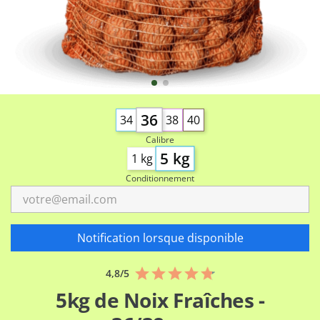
36
34
38
40
Calibre
5 kg
1 kg
Conditionnement
Notification lorsque disponible
Note
4,8/5
moyenne
5kg de Noix Fraîches -
4,8
sur