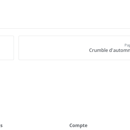
Pa
Crumble d'automn
ns
Compte